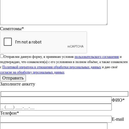
Симптомы*
Оставьте это поле пустым.
Отправляя данную форму, я принимаю условия
пользовательского соглашения
и
подтверждаю, что ознакомлен(а) с его условиями в полном объёме, а также ознакомлен
с
Политикой оператора в отношении обработки персональных данных
и даю своё
согласие на обработку персональных данных
Заполните анкету
ФИО*
Телефон*
E-mail