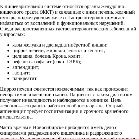
К пищеварительной системе относятся органы желудочно-
кишечного тракта (ЖКТ) и связанные с ними печень, желчный
пузырь, поджелудочная железа. Гастроэнтеролог помогает
избавиться от воспалений и функциональных нарушений.
Среди распространенных гастроэнтерологических заболеваний
у взрослых:
язвы желудка и двенадцатипёрстной кишки;
цирроз печени, жировой гепатоз и гепатит;
целиакия, болезнь Крона, колит;
рефлюкс-эзофагит (сокр. ГЭРБ);
аппендицит;
гастрит;
панкреатит.
Цирроз печени считается неизлечимым, так как происходит
необратимое изменение тканей. Пациенты с таким диагнозом
получают инвалидность и наблюдаются в клинике. Цель
лечения — сохранить работоспособность органа. Острый
аппендицит требует госпитализации и срочного врачебного
вмешательства.
Часто врачам в Новосибирске приходится иметь дело с
синдромами раздраженного кишечника и раздраженного
желудка. Если вовремя не обратиться за медицинской помощью,