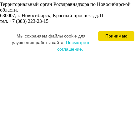
Территориальный орган Росздравнадзора по Новосибирской
области.
630007, г. Новосибирск, Красный проспект, д.11
тел. +7 (383) 223-23-15
Сведения об учредителях:
Мы cохраняем файлы cookie для
Принимаю
Ваминцева Марина Николаевна
улучшения работы сайта.
Посмотреть
Цевкалюк Юлия Ивановна
соглашение.
MEDICAL SPACE © 2008-2026
Постарались и разработали сайт