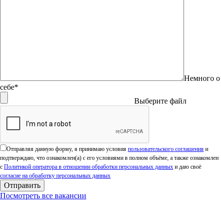
Немного о
себе*
Выберите файл
Оставьте это поле пустым.
Отправляя данную форму, я принимаю условия
пользовательского соглашения
и
подтверждаю, что ознакомлен(а) с его условиями в полном объёме, а также ознакомлен
с
Политикой оператора в отношении обработки персональных данных
и даю своё
согласие на обработку персональных данных
Посмотреть все вакансии