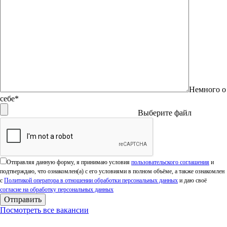
Немного о
себе*
Выберите файл
Оставьте это поле пустым.
Отправляя данную форму, я принимаю условия
пользовательского соглашения
и
подтверждаю, что ознакомлен(а) с его условиями в полном объёме, а также ознакомлен
с
Политикой оператора в отношении обработки персональных данных
и даю своё
согласие на обработку персональных данных
Посмотреть все вакансии