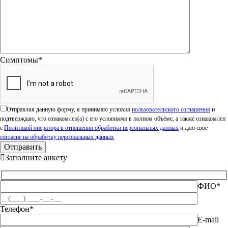
Симптомы*
Оставьте это поле пустым.
Отправляя данную форму, я принимаю условия
пользовательского соглашения
и
подтверждаю, что ознакомлен(а) с его условиями в полном объёме, а также ознакомлен
с
Политикой оператора в отношении обработки персональных данных
и даю своё
согласие на обработку персональных данных
Заполните анкету
ФИО*
Телефон*
E-mail