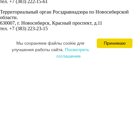
тел. +7 (383) 222-15-61
Территориальный орган Росздравнадзора по Новосибирской
области.
630007, г. Новосибирск, Красный проспект, д.11
тел. +7 (383) 223-23-15
Сведения об учредителях:
Мы cохраняем файлы cookie для
Принимаю
Ваминцева Марина Николаевна
улучшения работы сайта.
Посмотреть
Цевкалюк Юлия Ивановна
соглашение.
MEDICAL SPACE © 2008-2026
Постарались и разработали сайт