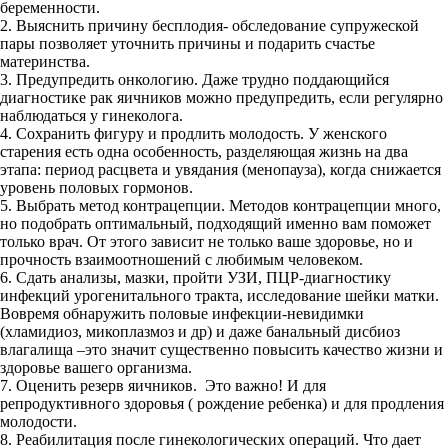
беременности.
2. Выяснить причину бесплодия- обследование супружеской
пары позволяет уточнить причины и подарить счастье
материнства.
3. Предупредить онкологию. Даже трудно поддающийся
диагностике рак яичников можно предупредить, если регулярно
наблюдаться у гинеколога.
4. Сохранить фигуру и продлить молодость. У женского
старения есть одна особенность, разделяющая жизнь на два
этапа: период расцвета и увядания (менопауза), когда снижается
уровень половых гормонов.
5. Выбрать метод контрацепции. Методов контрацепции много,
но подобрать оптимальный, подходящий именно вам поможет
только врач. От этого зависит не только ваше здоровье, но и
прочность взаимоотношений с любимым человеком.
6. Сдать анализы, мазки, пройти УЗИ, ПЦР-диагностику
инфекций урогенитального тракта, исследование шейки матки.
Вовремя обнаружить половые инфекции-невидимки
(хламидиоз, микоплазмоз и др) и даже банальный дисбиоз
влагалища –это значит существенно повысить качество жизни и
здоровье вашего организма.
7. Оценить резерв яичников. Это важно! И для
репродуктивного здоровья ( рождение ребенка) и для продления
молодости.
8. Реабилитация после гинекологических операций. Что дает