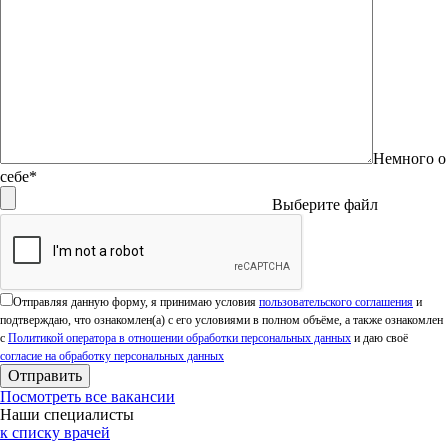
Немного о
себе*
Выберите файл
Оставьте это поле пустым.
Отправляя данную форму, я принимаю условия
пользовательского соглашения
и
подтверждаю, что ознакомлен(а) с его условиями в полном объёме, а также ознакомлен
с
Политикой оператора в отношении обработки персональных данных
и даю своё
согласие на обработку персональных данных
Посмотреть все вакансии
Наши специалисты
к списку врачей