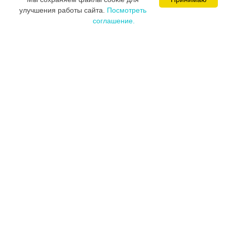
Ваминцева Марина Николаевна
улучшения работы сайта.
Посмотреть
Цевкалюк Юлия Ивановна
соглашение.
MEDICAL SPACE © 2008-2026
Постарались и разработали сайт