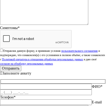
Симптомы*
Оставьте это поле пустым.
Отправляя данную форму, я принимаю условия
пользовательского соглашения
и
подтверждаю, что ознакомлен(а) с его условиями в полном объёме, а также ознакомлен
с
Политикой оператора в отношении обработки персональных данных
и даю своё
согласие на обработку персональных данных
Заполните анкету
ФИО*
Телефон*
E-mail