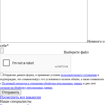
Немного о
себе*
Выберите файл
Оставьте это поле пустым.
Отправляя данную форму, я принимаю условия
пользовательского соглашения
и
подтверждаю, что ознакомлен(а) с его условиями в полном объёме, а также ознакомлен
с
Политикой оператора в отношении обработки персональных данных
и даю своё
согласие на обработку персональных данных
Посмотреть все вакансии
Наши специалисты