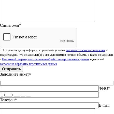
Симптомы*
Оставьте это поле пустым.
Отправляя данную форму, я принимаю условия
пользовательского соглашения
и
подтверждаю, что ознакомлен(а) с его условиями в полном объёме, а также ознакомлен
с
Политикой оператора в отношении обработки персональных данных
и даю своё
согласие на обработку персональных данных
Заполните анкету
ФИО*
Телефон*
E-mail