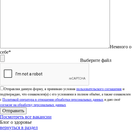
Немного о
себе*
Выберите файл
Оставьте это поле пустым.
Отправляя данную форму, я принимаю условия
пользовательского соглашения
и
подтверждаю, что ознакомлен(а) с его условиями в полном объёме, а также ознакомлен
с
Политикой оператора в отношении обработки персональных данных
и даю своё
согласие на обработку персональных данных
Посмотреть все вакансии
Блог о здоровье
вернуться в раздел