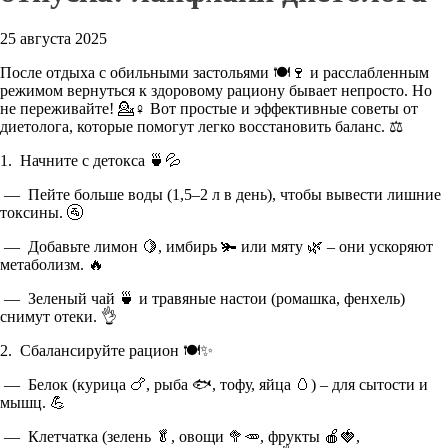
25 августа 2025
После отдыха с обильными застольями 🍽️🍷 и расслабленным
режимом вернуться к здоровому рациону бывает непросто. Но
не переживайте! 💁♀️ Вот простые и эффективные советы от
диетолога, которые помогут легко восстановить баланс. ⚖️
1. Начните с детокса 🍵💦
— Пейте больше воды (1,5–2 л в день), чтобы вывести лишние
токсины. 🚰
— Добавьте лимон 🍋, имбирь 🫚 или мяту 🌿 – они ускоряют
метаболизм. 🔥
— Зеленый чай 🍵 и травяные настои (ромашка, фенхель)
снимут отеки. 👌
2. Сбалансируйте рацион 🍽️✨
— Белок (курица 🍗, рыба 🐟, тофу, яйца 🥚) – для сытости и
мышц. 💪
— Клетчатка (зелень 🥬, овощи 🥦🥕, фрукты 🍎🍓,