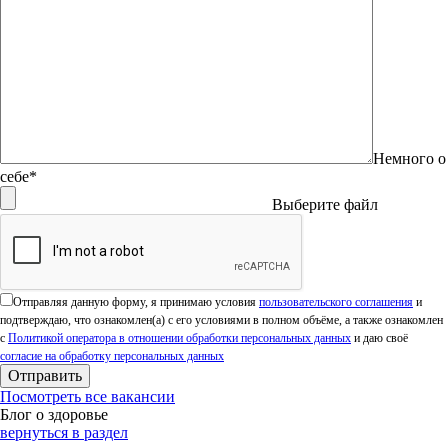
Немного о
себе*
Выберите файл
Оставьте это поле пустым.
Отправляя данную форму, я принимаю условия
пользовательского соглашения
и
подтверждаю, что ознакомлен(а) с его условиями в полном объёме, а также ознакомлен
с
Политикой оператора в отношении обработки персональных данных
и даю своё
согласие на обработку персональных данных
Посмотреть все вакансии
Блог о здоровье
вернуться в раздел