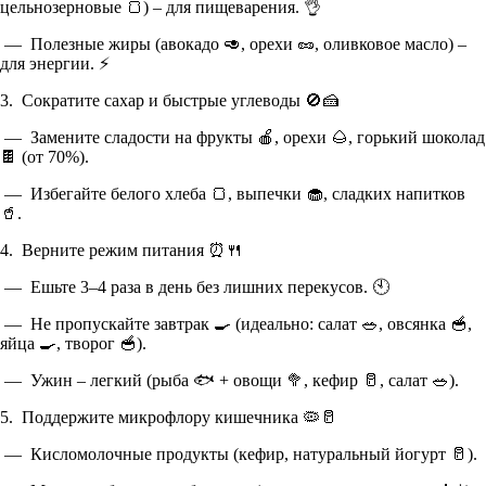
цельнозерновые 🍞) – для пищеварения. 👌
— Полезные жиры (авокадо 🥑, орехи 🥜, оливковое масло) –
для энергии. ⚡
3. Сократите сахар и быстрые углеводы 🚫🍰
— Замените сладости на фрукты 🍎, орехи 🌰, горький шоколад
🍫 (от 70%).
— Избегайте белого хлеба 🍞, выпечки 🧁, сладких напитков
🥤.
4. Верните режим питания ⏰🍴
— Ешьте 3–4 раза в день без лишних перекусов. 🕙
— Не пропускайте завтрак 🍳 (идеально: салат 🥗, овсянка 🥣,
яйца 🍳, творог 🥣).
— Ужин – легкий (рыба 🐟 + овощи 🥦, кефир 🥛, салат 🥗).
5. Поддержите микрофлору кишечника 🦠🥛
— Кисломолочные продукты (кефир, натуральный йогурт 🥛).