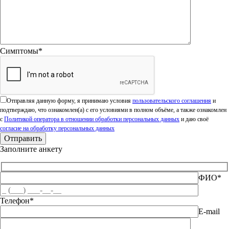
Симптомы*
Оставьте это поле пустым.
Отправляя данную форму, я принимаю условия
пользовательского соглашения
и
подтверждаю, что ознакомлен(а) с его условиями в полном объёме, а также ознакомлен
с
Политикой оператора в отношении обработки персональных данных
и даю своё
согласие на обработку персональных данных
Заполните анкету
ФИО*
Телефон*
E-mail