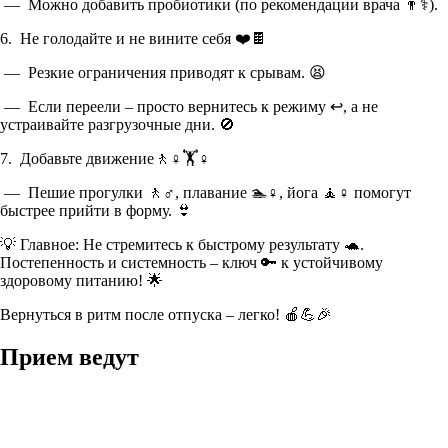
— Можно добавить пробиотики (по рекомендации врача 👨⚕️).
6. Не голодайте и не вините себя ❤️🍫
— Резкие ограничения приводят к срывам. 😫
— Если переели – просто вернитесь к режиму ↩️, а не
устраивайте разгрузочные дни. 🚫
7. Добавьте движение🚶♀️🏋️♀️
— Пешие прогулки 🚶♂️, плавание 🏊♀️, йога 🧘♀️ помогут
быстрее прийти в форму. 👙
💡 Главное: Не стремитесь к быстрому результату 🐢.
Постепенность и системность – ключ 🔑 к устойчивому
здоровому питанию! 🌟
Вернуться в ритм после отпуска – легко! 🍎💪🎉
Прием ведут