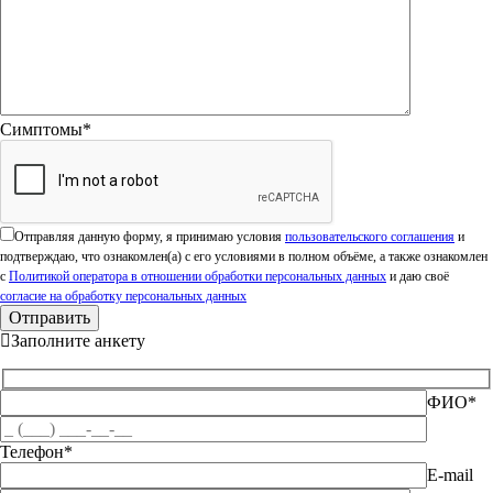
Симптомы*
Оставьте это поле пустым.
Отправляя данную форму, я принимаю условия
пользовательского соглашения
и
подтверждаю, что ознакомлен(а) с его условиями в полном объёме, а также ознакомлен
с
Политикой оператора в отношении обработки персональных данных
и даю своё
согласие на обработку персональных данных
Заполните анкету
ФИО*
Телефон*
E-mail