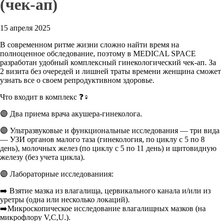
(чек-ап)
15 апреля 2025
В современном ритме жизни сложно найти время на
полноценное обследование, поэтому в MEDICAL SPACE
разработан удобный комплексный гинекологический чек-ап. За
2 визита без очередей и лишней траты времени женщина сможет
узнать все о своем репродуктивном здоровье.
Что входит в комплекс ❓♀️
🟣 Два приема врача акушера-гинеколога.
🟣 Ультразвуковые и функциональные исследования — три вида
— УЗИ органов малого таза (гинекология, по циклу с 5 по 8
день), молочных желез (по циклу с 5 по 11 день) и щитовидную
железу (без учета цикла).
🟣 Лабораторные исследованиия:
➡️ Взятие мазка из влагалища, цервикального канала и/или из
уретры (одна или несколько локаций).
➡️Микроскопическое исследование влагалищных мазков (на
микрофлору V,C,U.).