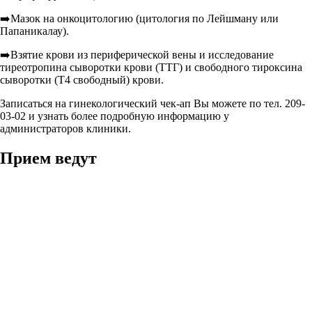
➡️Мазок на онкоцитологию (цитология по Лейшману или
Папаникалау).
➡️Взятие крови из периферической вены и исследование
тиреотропина сыворотки крови (ТТГ) и свободного тироксина
сыворотки (Т4 свободный) крови.
Записаться на гинекологический чек-ап Вы можете по тел. 209-
03-02 и узнать более подробную информацию у
администраторов клиники.
Прием ведут