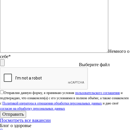
Немного о
себе*
Выберите файл
Оставьте это поле пустым.
Отправляя данную форму, я принимаю условия
пользовательского соглашения
и
подтверждаю, что ознакомлен(а) с его условиями в полном объёме, а также ознакомлен
с
Политикой оператора в отношении обработки персональных данных
и даю своё
согласие на обработку персональных данных
Посмотреть все вакансии
Блог о здоровье