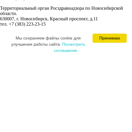
Территориальный орган Росздравнадзора по Новосибирской
области.
630007, г. Новосибирск, Красный проспект, д.11
тел. +7 (383) 223-23-15
Сведения об учредителях:
Мы cохраняем файлы cookie для
Принимаю
Ваминцева Марина Николаевна
улучшения работы сайта.
Посмотреть
Цевкалюк Юлия Ивановна
соглашение.
MEDICAL SPACE © 2008-2026
Постарались и разработали сайт