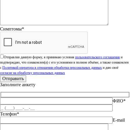
Симптомы*
Оставьте это поле пустым.
Отправляя данную форму, я принимаю условия
пользовательского соглашения
и
подтверждаю, что ознакомлен(а) с его условиями в полном объёме, а также ознакомлен
с
Политикой оператора в отношении обработки персональных данных
и даю своё
согласие на обработку персональных данных
Заполните анкету
ФИО*
Телефон*
E-mail