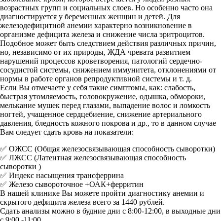
возрастных групп и социальных слоев. Но особенно часто она
диагностируется у беременных женщин и детей. Для
железодефицитной анемии характерно возникновение в
организме дефицита железа и снижение числа эритроцитов.
Подобное может быть следствием действия различных причин,
но, независимо от их природы, ЖДА чревата развитием
нарушений процессов кроветворения, патологий сердечно-
сосудистой системы, снижением иммунитета, отклонениями от
нормы в работе органов репродуктивной системы и т. д.
Если Вы отмечаете у себя такие симптомы, как: слабость,
быстрая утомляемость, головокружение, одышка, обмороки,
мелькание мушек перед глазами, выпадение волос и ломкость
ногтей, учащенное сердцебиение, снижение артериального
давления, бледность кожного покрова и др., то в данном случае
Вам следует сдать кровь на показатели:
✅ ОЖСС (Общая железосвязывающая способность сыворотки)
✅ ЛЖСС (Латентная железосвязывающая способность
сыворотки )
✅ Индекс насыщения трансферрина
✅ Железо сывороточное +ОАК+ферритин
В нашей клинике Вы можете пройти диагностику анемии и
скрытого дефицита железа всего за 1440 рублей.
Сдать анализы можно в будние дни с 8:00-12:00, в выходные дни
с 9:00 -11:00.