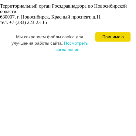
Территориальный орган Росздравнадзора по Новосибирской
области.
630007, г. Новосибирск, Красный проспект, д.11
тел. +7 (383) 223-23-15
Сведения об учредителях:
Мы cохраняем файлы cookie для
Принимаю
Ваминцева Марина Николаевна
улучшения работы сайта.
Посмотреть
Цевкалюк Юлия Ивановна
соглашение.
MEDICAL SPACE © 2008-2026
Постарались и разработали сайт