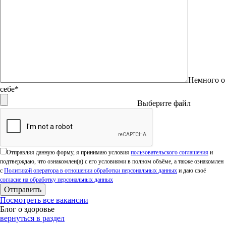
Немного о
себе*
Выберите файл
Оставьте это поле пустым.
Отправляя данную форму, я принимаю условия
пользовательского соглашения
и
подтверждаю, что ознакомлен(а) с его условиями в полном объёме, а также ознакомлен
с
Политикой оператора в отношении обработки персональных данных
и даю своё
согласие на обработку персональных данных
Посмотреть все вакансии
Блог о здоровье
вернуться в раздел