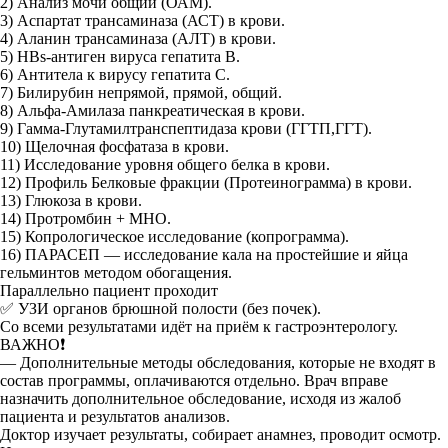
2) Анализ мочи общий (ОАМ).
3) Аспартат трансаминаза (АСТ) в крови.
4) Аланин трансаминаза (АЛТ) в крови.
5) HBs-антиген вируса гепатита B.
6) Антитела к вирусу гепатита С.
7) Билирубин непрямой, прямой, общий.
8) Альфа-Амилаза панкреатическая в крови.
9) Гамма-Глутамилтранспептидаза крови (ГГТП,ГГТ).
10) Щелочная фосфатаза в крови.
11) Исследование уровня общего белка в крови.
12) Профиль Белковые фракции (Протеинограмма) в крови.
13) Глюкоза в крови.
14) Протромбин + МНО.
15) Копрологическое исследование (копрограмма).
16) ПАРАСЕП — исследование кала на простейшие и яйца
гельминтов методом обогащения.
Параллельно пациент проходит
✅ УЗИ органов брюшной полости (без почек).
Со всеми результатами идёт на приём к гастроэнтерологу.
ВАЖНО❗
— Дополнительные методы обследования, которые не входят в
состав программы, оплачиваются отдельно. Врач вправе
назначить дополнительное обследование, исходя из жалоб
пациента и результатов анализов.
Доктор изучает результаты, собирает анамнез, проводит осмотр.