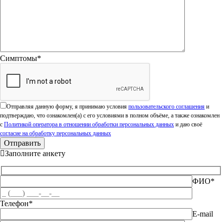
Симптомы*
Оставьте это поле пустым.
Отправляя данную форму, я принимаю условия
пользовательского соглашения
и
подтверждаю, что ознакомлен(а) с его условиями в полном объёме, а также ознакомлен
с
Политикой оператора в отношении обработки персональных данных
и даю своё
согласие на обработку персональных данных
Заполните анкету
ФИО*
Телефон*
E-mail