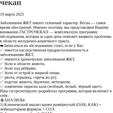
чекап
19 марта 2025
Заболевания ЖКТ имеют сезонный характер. Весна — самое
время обострений. Именно поэтому, мы представляем Вашему
вниманию ГАСТРОЧЕКАП — комплексную программу
обследования, которая за один день поможет выявить проблемы
в области желудочно-кишечного тракта.
➡️Записаться на обследование стоит, если у Вас:
✅ имеется наследственная предрасположенность к
заболеваниям ЖКТ,
✅ имеются хронические заболевания ЖКТ,
✅ боли в области живота,
✅ боли под рёбрами,
✅ боли от острой и жирной пищи,
✅ рвота, отрыжка, горечь во рту,
✅ вздутие живота, бурление, метеоризм,
✅ изменение окраски кала (зелёный, белый, чёрный цвет).
Наш гастроэнтеролог разработал программу, которая включает в
себя :
🩸АНАЛИЗЫ:
1) Клинический анализ крови развёрнутый (ОАК, КАК) +
лейкоцитарная формула + СОЭ.