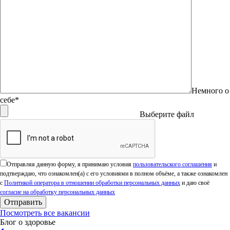
Немного о
себе*
Выберите файл
Оставьте это поле пустым.
Отправляя данную форму, я принимаю условия
пользовательского соглашения
и
подтверждаю, что ознакомлен(а) с его условиями в полном объёме, а также ознакомлен
с
Политикой оператора в отношении обработки персональных данных
и даю своё
согласие на обработку персональных данных
Посмотреть все вакансии
Блог о здоровье