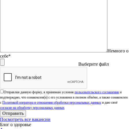
Немного о
себе*
Выберите файл
Оставьте это поле пустым.
Отправляя данную форму, я принимаю условия
пользовательского соглашения
и
подтверждаю, что ознакомлен(а) с его условиями в полном объёме, а также ознакомлен
с
Политикой оператора в отношении обработки персональных данных
и даю своё
согласие на обработку персональных данных
Посмотреть все вакансии
Блог о здоровье