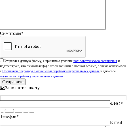
Симптомы*
Оставьте это поле пустым.
Отправляя данную форму, я принимаю условия
пользовательского соглашения
и
подтверждаю, что ознакомлен(а) с его условиями в полном объёме, а также ознакомлен
с
Политикой оператора в отношении обработки персональных данных
и даю своё
согласие на обработку персональных данных
Заполните анкету
ФИО*
Телефон*
E-mail