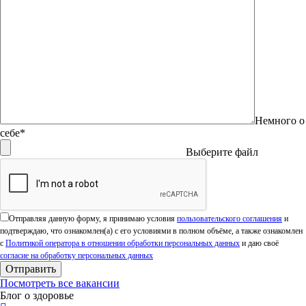
Немного о
себе*
Выберите файл
Оставьте это поле пустым.
Отправляя данную форму, я принимаю условия
пользовательского соглашения
и
подтверждаю, что ознакомлен(а) с его условиями в полном объёме, а также ознакомлен
с
Политикой оператора в отношении обработки персональных данных
и даю своё
согласие на обработку персональных данных
Посмотреть все вакансии
Блог о здоровье