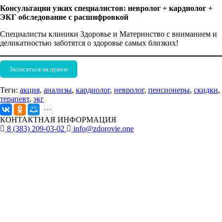
Консультации узких специалистов: невролог + кардиолог +
ЭКГ обследование с расшифровкой
Специалисты клиники Здоровье и Материнство с вниманием и
деликатностью заботятся о здоровье самых близких!
Записаться на прием
Теги:
акция
,
анализы
,
кардиолог
,
невролог
,
пенсионеры
,
скидки
,
терапевт
,
экг
КОНТАКТНАЯ ИНФОРМАЦИЯ
8 (383) 209-03-02
info@zdorovie.one