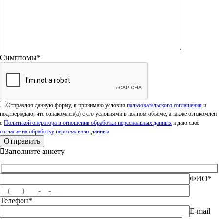
Симптомы*
Оставьте это поле пустым.
Отправляя данную форму, я принимаю условия
пользовательского соглашения
и
подтверждаю, что ознакомлен(а) с его условиями в полном объёме, а также ознакомлен
с
Политикой оператора в отношении обработки персональных данных
и даю своё
согласие на обработку персональных данных
Заполните анкету
ФИО*
Телефон*
E-mail