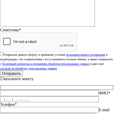
Симптомы*
Оставьте это поле пустым.
Отправляя данную форму, я принимаю условия
пользовательского соглашения
и
подтверждаю, что ознакомлен(а) с его условиями в полном объёме, а также ознакомлен
с
Политикой оператора в отношении обработки персональных данных
и даю своё
согласие на обработку персональных данных
Заполните анкету
ФИО*
Телефон*
E-mail