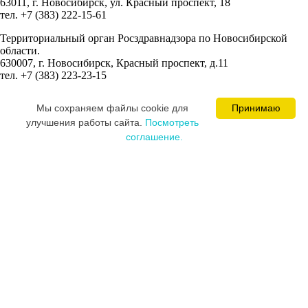
63011, г. Новосибирск, ул. Красный проспект, 18
тел. +7 (383) 222-15-61
Территориальный орган Росздравнадзора по Новосибирской
области.
630007, г. Новосибирск, Красный проспект, д.11
тел. +7 (383) 223-23-15
Сведения об учредителях:
Мы cохраняем файлы cookie для
Принимаю
Ваминцева Марина Николаевна
улучшения работы сайта.
Посмотреть
Цевкалюк Юлия Ивановна
соглашение.
MEDICAL SPACE © 2008-2026
Постарались и разработали сайт