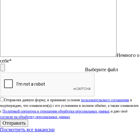
Немного о
себе*
Выберите файл
Оставьте это поле пустым.
Отправляя данную форму, я принимаю условия
пользовательского соглашения
и
подтверждаю, что ознакомлен(а) с его условиями в полном объёме, а также ознакомлен
с
Политикой оператора в отношении обработки персональных данных
и даю своё
согласие на обработку персональных данных
Посмотреть все вакансии